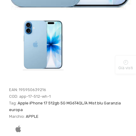
Già visti
EAN:
195950639216
COD:
app-17-512-wh-1
Tag:
Apple iPhone 17 512gb 5G MG6T4QL/A Mist blu Garanzia
europa
Marchio:
APPLE