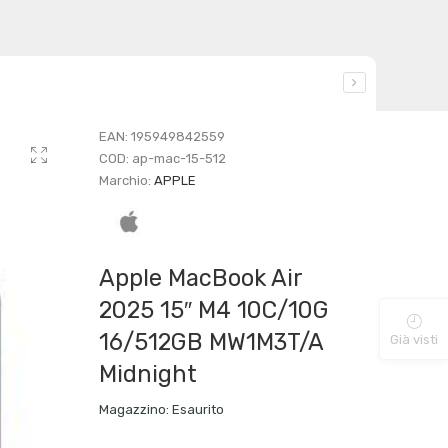
EAN:
195949842559
COD:
ap-mac-15-512
Marchio:
APPLE
Apple MacBook Air
2025 15″ M4 10C/10G
16/512GB MW1M3T/A
Già visti
Midnight
Magazzino:
Esaurito