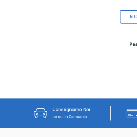
Inf
Pe
Consegniamo Noi
se sei in Campania