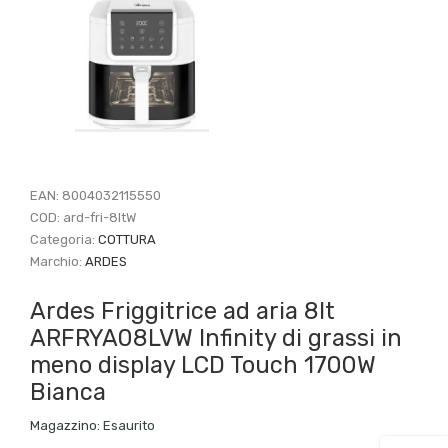
EAN:
8004032115550
COD:
ard-fri-8ltW
Categoria:
COTTURA
Marchio:
ARDES
Ardes Friggitrice ad aria 8lt
ARFRYA08LVW Infinity di grassi in
meno display LCD Touch 1700W
Bianca
Magazzino:
Esaurito