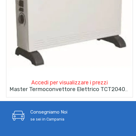
Accedi per visualizzare i prezzi
Master Termoconvettore Elettrico TCT2040-R Turbo Stufa Elettrica Silenzioso 3 Livelli Di Potenza – 2000W
Consegniamo Noi
se sei in Campania