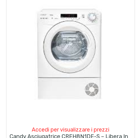
Accedi per visualizzare i prezzi
Candy Asciugatrice CREH8N1DE-S – Libera Installazione – Carico Frontale 8Kg