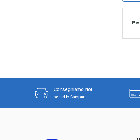
Pe
Consegniamo Noi
se sei in Campania
In