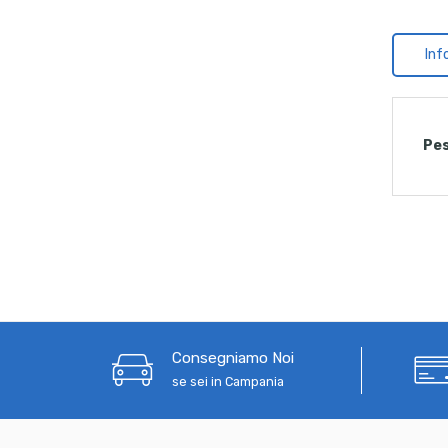
Inf
Pe
Consegniamo Noi
se sei in Campania