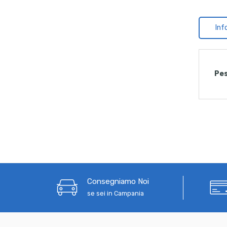
Inf
Pe
Consegniamo Noi
se sei in Campania