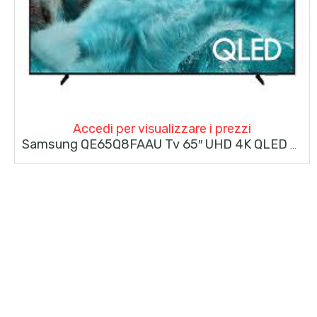
Accedi per visualizzare i prezzi
Samsung QE65Q8FAAU Tv 65″ UHD 4K QLED Smart Tv 3100HZ PQI DVB-T2/C/S2 Slot CI+ 4x HDMI 3x USB LAN, WifI Direct Audio 60W