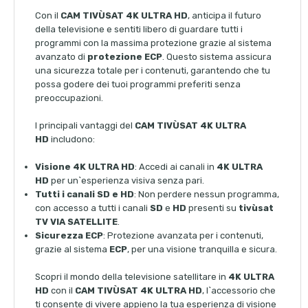
Con il
CAM TIVÙSAT 4K ULTRA HD
, anticipa il futuro
della televisione e sentiti libero di guardare tutti i
programmi con la massima protezione grazie al sistema
avanzato di
protezione ECP
. Questo sistema assicura
una sicurezza totale per i contenuti, garantendo che tu
possa godere dei tuoi programmi preferiti senza
preoccupazioni.
I principali vantaggi del
CAM TIVÙSAT 4K ULTRA
HD
includono:
Visione 4K ULTRA HD
: Accedi ai canali in
4K ULTRA
HD
per un`esperienza visiva senza pari.
Tutti i canali SD e HD
: Non perdere nessun programma,
con accesso a tutti i canali
SD
e
HD
presenti su
tivùsat
TV VIA SATELLITE
.
Sicurezza ECP
: Protezione avanzata per i contenuti,
grazie al sistema
ECP
, per una visione tranquilla e sicura.
Scopri il mondo della televisione satellitare in
4K ULTRA
HD
con il
CAM TIVÙSAT 4K ULTRA HD
, l`accessorio che
ti consente di vivere appieno la tua esperienza di visione