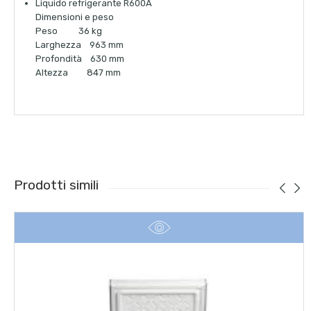
Liquido refrigerante R600A
Dimensioni e peso
Peso
36 kg
Larghezza
963 mm
Profondità
630 mm
Altezza
847 mm
Prodotti simili