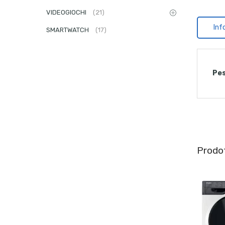
VIDEOGIOCHI
(21)
Inf
SMARTWATCH
(17)
Pe
Prodot