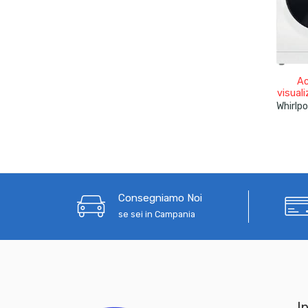
Ac
visuali
Consegniamo Noi
se sei in Campania
In