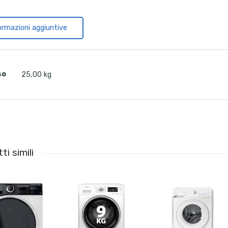
ormazioni aggiuntive
so
25,00 kg
ti simili