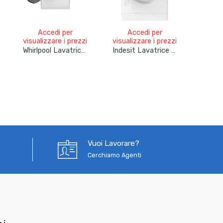
Accedi per
Accedi per
A
visualizzare i prezzi
visualizzare i prezzi
visual
Whirlpool Lavatrice 7kg Inverter Vapore 1400 Giri FFB 7469 SV IT
Indesit Lavatrice Slim 6kg My Tyme MTWSE 61251 Classe F Centrifuga 1200 Giri Bianco
Vuoi Lavorare?
Cerchiamo Agenti