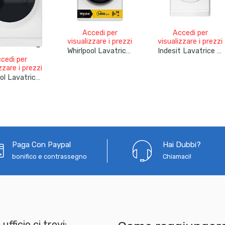
Accedi per
Accedi per
visualizzare i prezzi
visualizzare i prezzi
Whirlpool Lavatrice 9kg 6° Senso Inverter Vapore Classe A 1400 Giri FFB 948 BSV
Indesit Lavatrice 7kg Inverter 1200 Giri MTWC 71296
cedi per
zzare i prezzi
Whirlpool Lavatrice 7kg Slim Inverter Vapore 1200 Giri WSB 725 D
Paga Con Paypal
Hai Dubbi?
bonifico e contrassegno
Chiamaci!
 ufficio ci trovi: