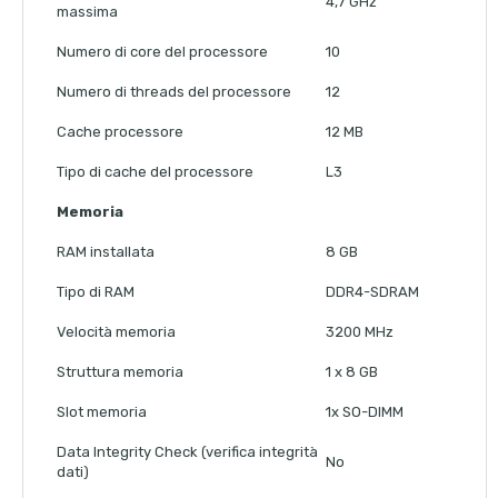
4,7 GHz
massima
Numero di core del processore
10
Numero di threads del processore
12
Cache processore
12 MB
Tipo di cache del processore
L3
Memoria
RAM installata
8 GB
Tipo di RAM
DDR4-SDRAM
Velocità memoria
3200 MHz
Struttura memoria
1 x 8 GB
Slot memoria
1x SO-DIMM
Data Integrity Check (verifica integrità
No
dati)