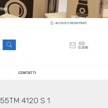
TICI
ACCEDI O REGISTRATI
0
0,00
€
CONTATTI
I55TM 4120 S 1