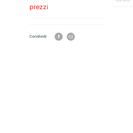
Già visti
prezzi
Condividi: