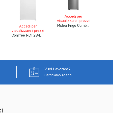
Accedi per
A
visualizzare i prezzi
visual
Midea Frigo Combinato 401Lt Total No Frost 60cm MDRB548MME46 Acciaio Inox
Accedi per
visualizzare i prezzi
Comfeè RCT284WH2A Frigorifero Doppia Porta Con Congelatore Libera Installazione 204lt Bianco
Vuoi Lavorare?
Cerchiamo Agenti
i