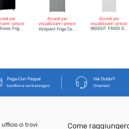
cedi per
Accedi per
Accedi per
zzare i prezzi
visualizzare i prezzi
visualizzare i prezzi
DCG Eltronic Frigo Doppia Porta Libera Installazione 100lt MF100BCDP Nero
INDESIT FRIGO DOPPIA PORTA STATICO 212LT E BIANCO I55TM 4120 W 2
Hotpoint Frigo Combinato Dual No Frost 551Lt 78cm HPAK2 6553 XP5E Inox
Paga Con Paypal
Hai Dubbi?
bonifico e contrassegno
Chiamaci!
 ufficio ci trovi:
Come raggiungerc