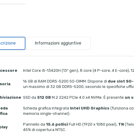
crizione
Informazioni aggiuntive
cessore
Intel Core i5-13420H (13ª gen), 8 core (4 P-core, 4 E-core), 
16 GB di RAM DDR5-5200 SO-DIMM. Dispone di
due slot SO
moria
un massimo di 32 GB DDR5-5200, secondo le specifiche uffic
hiviazione
SSD da
512 GB
M.2 2242 PCIe 4.0 x4 NVMe. È presente
un s
heda
Scheda grafica integrata
Intel UHD Graphics
(funziona co
fica
memoria single-channel).
Pannello da
15.6 pollici
Full HD (1920 x 1080 pixel),
TN
(Twis
play
45% di copertura NTSC.