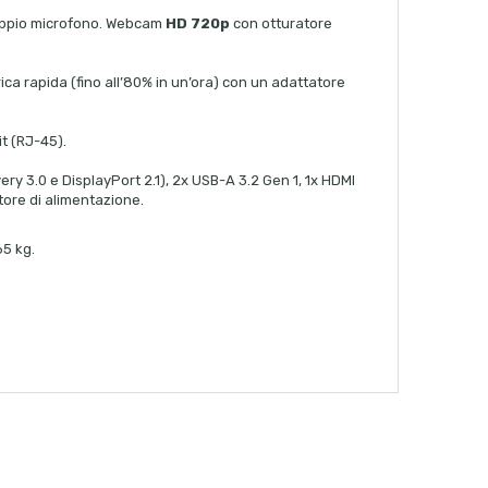
Doppio microfono. Webcam
HD 720p
con otturatore
rica rapida (fino all’80% in un’ora) con un adattatore
it (RJ-45).
ry 3.0 e DisplayPort 2.1), 2x USB-A 3.2 Gen 1, 1x HDMI
tore di alimentazione.
65 kg.