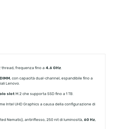
12 thread, frequenza fino a
4.6 GHz
.
-DIMM
, con capacità dual-channel, espandibile fino a
iali
Lenovo
.
olo slot
M.2 che supporta SSD fino a 1 TB.
me Intel UHD Graphics a causa della configurazione di
ted Nematic), antiriflesso, 250 nit di luminosità,
60 Hz
,