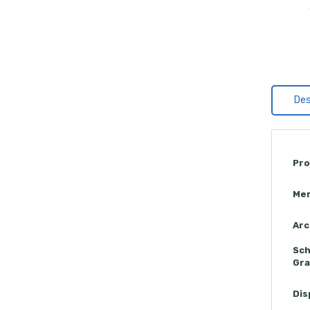
Des
Pro
Me
Arc
Sc
Gra
Dis