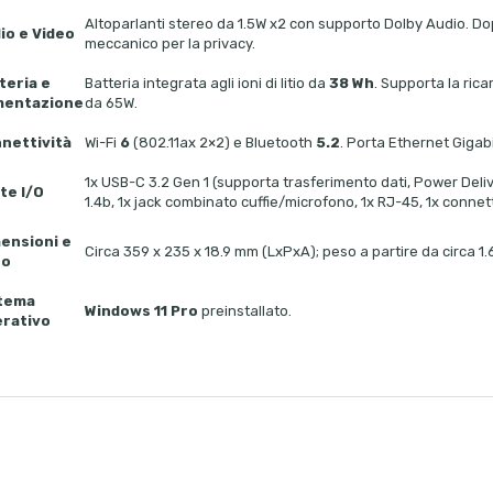
Altoparlanti stereo da 1.5W x2 con supporto Dolby Audio. 
io e Video
meccanico per la privacy.
teria e
Batteria integrata agli ioni di litio da
38 Wh
. Supporta la rica
mentazione
da 65W.
nettività
Wi-Fi
6
(802.11ax 2×2) e Bluetooth
5.2
. Porta Ethernet Gigab
1x USB-C 3.2 Gen 1 (supporta trasferimento dati, Power Delive
te I/O
1.4b, 1x jack combinato cuffie/microfono, 1x RJ-45, 1x connet
ensioni e
Circa 359 x 235 x 18.9 mm (LxPxA); peso a partire da circa 1.
so
tema
Windows 11 Pro
preinstallato.
rativo