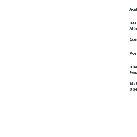
Aud
Bat
Ali
Con
Por
Dim
Pe
Sis
Ope