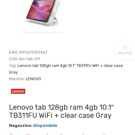
EAN:
0199275107467
Già visti
COD:
len-tab-311
Tag:
Lenovo tab 128gb ram 4gb 10.1" TB311FU WiFi + clear case
Gray
Marchio:
LENOVO
Lenovo tab 128gb ram 4gb 10.1″
TB311FU WiFi + clear case Gray
Magazzino:
Disponibile