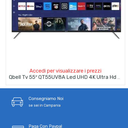
Accedi per visualizzare i prezzi
Qbell Tv 55″ QT55UV8A Led UHD 4K Ultra Hd Vidaa Smart Tv DVB-T2/C/S2 HDMI USB Wifi Vesa
Consegniamo Noi
se sei in Campania
Paga Con Paypal