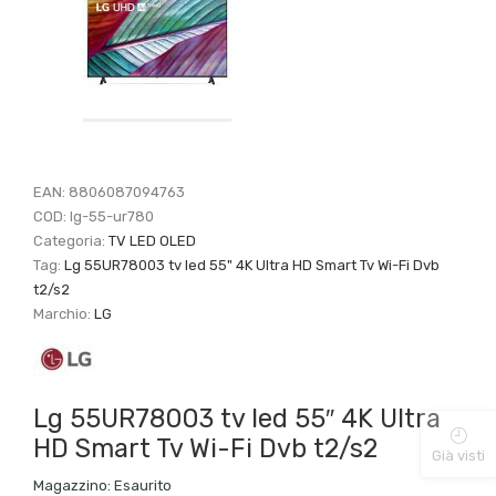
EAN:
8806087094763
COD:
lg-55-ur780
Categoria:
TV LED OLED
Tag:
Lg 55UR78003 tv led 55" 4K Ultra HD Smart Tv Wi-Fi Dvb
t2/s2
Marchio:
LG
Lg 55UR78003 tv led 55″ 4K Ultra
HD Smart Tv Wi-Fi Dvb t2/s2
Già visti
Magazzino:
Esaurito