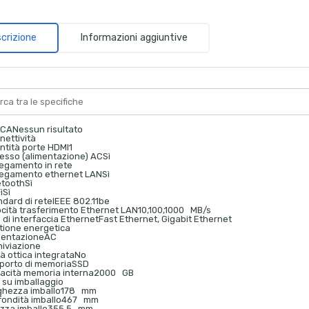
crizione
Informazioni aggiuntive
RCA
Nessun risultato
nettività
ntità porte HDMI
1
resso (alimentazione) AC
Sì
legamento in rete
legamento ethernet LAN
Sì
etooth
Sì
i
Sì
ndard di rete
IEEE 802.11be
ocità trasferimento Ethernet LAN
10,100,1000 MB/s
 di interfaccia Ethernet
Fast Ethernet, Gigabit Ethernet
tione energetica
mentazione
AC
hiviazione
à ottica integrata
No
porto di memoria
SSD
acità memoria interna
2000 GB
 su imballaggio
ghezza imballo
178 mm
fondità imballo
467 mm
ezza imballo
355.5 mm