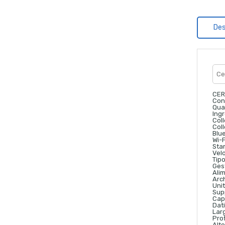
Des
CE
Con
Qua
Ing
Col
Col
Blu
Wi-F
Sta
Vel
Tipo
Ges
Ali
Arc
Unit
Sup
Cap
Dati
Lar
Pro
Alt