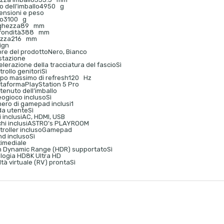
 dell’imballo
4950 g
ensioni e peso
o
3100 g
ghezza
89 mm
fondità
388 mm
ezza
216 mm
ign
ore del prodotto
Nero, Bianco
stazione
lerazione della tracciatura del fascio
Sì
rollo genitori
Sì
po massimo di refresh
120 Hz
ttaforma
PlayStation 5 Pro
tenuto dell’imballo
eogioco incluso
Sì
ero di gamepad inclusi
1
da utente
Sì
 inclusi
AC, HDMI, USB
hi inclusi
ASTRO’s PLAYROOM
roller incluso
Gamepad
nd incluso
Sì
timediale
h Dynamic Range (HDR) supportato
Sì
ologia HD
8K Ultra HD
tà virtuale (RV) pronta
Sì