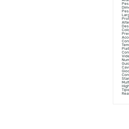
Peso
Dim
Pes
Lar
Pro
Alt
Des
Col
Pre
Acce
Cont
Tem
Pia
Con
Vid
Num
Gui
Cavi
Gioc
Cont
Sta
Mul
Hig
Tip
Real