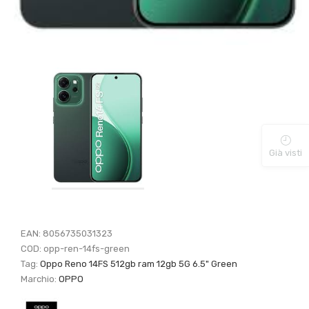
Già visti
EAN:
8056735031323
COD:
opp-ren-14fs-green
Tag:
Oppo Reno 14FS 512gb ram 12gb 5G 6.5" Green
Marchio:
OPPO