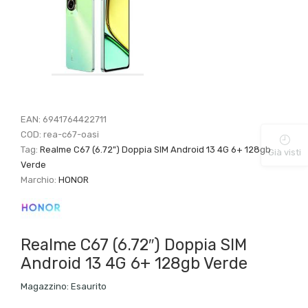
EAN:
6941764422711
COD:
rea-c67-oasi
Tag:
Realme C67 (6.72") Doppia SIM Android 13 4G 6+ 128gb
Già visti
Verde
Marchio:
HONOR
Realme C67 (6.72″) Doppia SIM
Android 13 4G 6+ 128gb Verde
Magazzino:
Esaurito