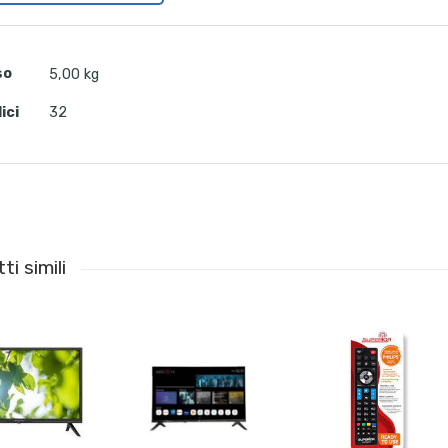
so
5,00 kg
lici
32
ti simili