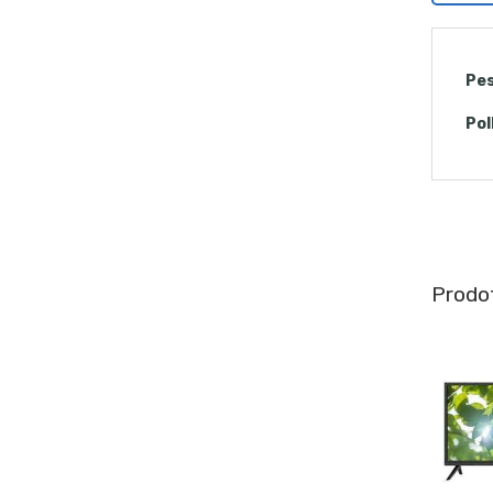
Pe
Pol
Prodot