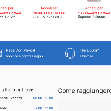
cedi per
Accedi per
Accedi per
zzare i prezzi
visualizzare i prezzi
visualizzare i prezzi
Superior Telecomando Universale Philips Funzioni Smart Tv
Sinudyne Tv 32″ SI32A2312 Tv Led +12V Hd Ready DVB T2-S2
JCL Tv 32″ Led JCL32RWHD Smart TV 32″ HD Ready WebOS TV WiFi Netflix Youtube, HDMI X3, DVB T2/S2
Paga Con Paypal
Hai Dubbi?
bonifico e contrassegno
Chiamaci!
 ufficio ci trovi:
Come raggiungerc
nerdì - Venerdì
08:00 - 16:00
bato
09:00 - 13:00