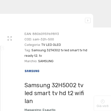
EAN:
8806095969893
COD:
sam-32h-500
Categoria:
TV LED OLED
Tag:
Samsung 32T4302 tv led smart tv hd
ready t2
,
tv
Marchio:
SAMSUNG
Samsung 32H5002 tv
led smart tv hd t2 wifi
lan
Già visti
Magazzino:
Esaurito