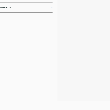
menica
-