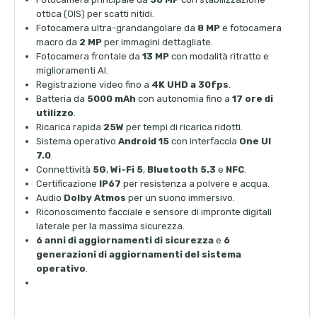
ottica (OIS) per scatti nitidi.
Fotocamera ultra-grandangolare da
8 MP
e fotocamera
macro da
2 MP
per immagini dettagliate.
Fotocamera frontale da
13 MP
con modalità ritratto e
miglioramenti AI.
Registrazione video fino a
4K UHD a 30fps
.
Batteria da
5000 mAh
con autonomia fino a
17 ore di
utilizzo
.
Ricarica rapida
25W
per tempi di ricarica ridotti.
Sistema operativo
Android 15
con interfaccia
One UI
7.0
.
Connettività
5G
,
Wi-Fi 5
,
Bluetooth 5.3
e
NFC
.
Certificazione
IP67
per resistenza a polvere e acqua.
Audio
Dolby Atmos
per un suono immersivo.
Riconoscimento facciale e sensore di impronte digitali
laterale per la massima sicurezza.
6 anni di aggiornamenti di sicurezza
e
6
generazioni di aggiornamenti del sistema
operativo
.