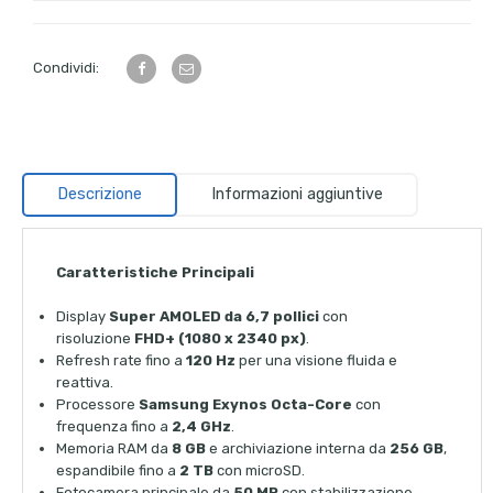
Condividi:
Descrizione
Informazioni aggiuntive
Caratteristiche Principali
Display
Super AMOLED da 6,7 pollici
con
risoluzione
FHD+ (1080 x 2340 px)
.
Refresh rate fino a
120 Hz
per una visione fluida e
reattiva.
Processore
Samsung Exynos Octa-Core
con
frequenza fino a
2,4 GHz
.
Memoria RAM da
8 GB
e archiviazione interna da
256 GB
,
espandibile fino a
2 TB
con microSD.
Fotocamera principale da
50 MP
con stabilizzazione