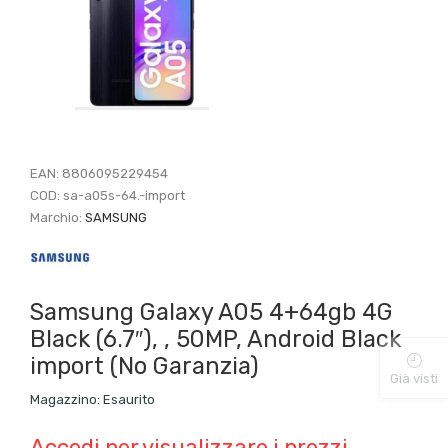
EAN:
8806095229454
COD:
sa-a05s-64.-import
Marchio:
SAMSUNG
Samsung Galaxy A05 4+64gb 4G
Black (6.7″), , 50MP, Android Black
import (No Garanzia)
Già visti
Magazzino:
Esaurito
Accedi per visualizzare i prezzi