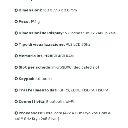
Dimensioni:
168 x 77.8 x 8.8 mm
Peso:
194 g
Dimensioni del display:
6.7 inches 1080 x 2400 pixels
Tipo di visualizzazione:
PLS LCD 90hz
Memoria int.: 128
GB 4GB RAM
Slot per schede:
microSDXC (dedicated slot)
Keypad:
full touch
Trasferimento dati:
GPRS, EDGE, HSDPA, HSUPA
Connettività:
Bluetooth, Wi-Fi
Processore:
Octa-core (4×2.4 GHz Kryo 265 Gold &
4×1.9 GHz Kryo 265 Silver)