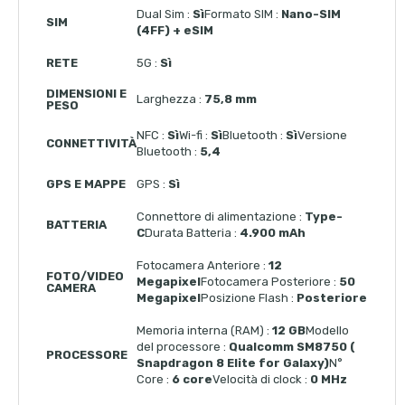
Dual Sim :
Sì
Formato SIM :
Nano-SIM
SIM
(4FF) + eSIM
RETE
5G :
Sì
DIMENSIONI E
Larghezza :
75,8 mm
PESO
NFC :
Sì
Wi-fi :
Sì
Bluetooth :
Sì
Versione
CONNETTIVITÀ
Bluetooth :
5,4
GPS E MAPPE
GPS :
Sì
Connettore di alimentazione :
Type-
BATTERIA
C
Durata Batteria :
4.900 mAh
Fotocamera Anteriore :
12
FOTO/VIDEO
Megapixel
Fotocamera Posteriore :
50
CAMERA
Megapixel
Posizione Flash :
Posteriore
Memoria interna (RAM) :
12 GB
Modello
del processore :
Qualcomm SM8750 (
PROCESSORE
Snapdragon 8 Elite for Galaxy)
N°
Core :
6 core
Velocità di clock :
0 MHz