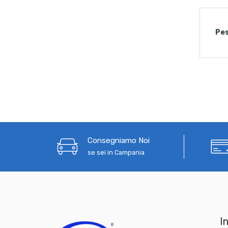
Pe
Consegniamo Noi
se sei in Campania
In