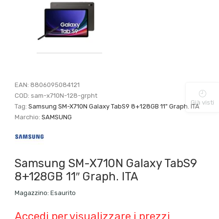
EAN:
8806095084121
COD:
sam-x710N-128-grpht
Già visti
Tag:
Samsung SM-X710N Galaxy TabS9 8+128GB 11" Graph. ITA
Marchio:
SAMSUNG
Samsung SM-X710N Galaxy TabS9
8+128GB 11″ Graph. ITA
Magazzino:
Esaurito
Accedi per visualizzare i prezzi