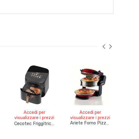
Accedi per
Accedi per
A
visualizzare i prezzi
visualizzare i prezzi
visual
Ariete Forno Pizza Doppio Elettrico Con 2 Pietre Refrattarie Di 32 Cm 2300 Watt
Cecotec Friggitrice Ad Aria Cecofry Fantastik 5500 5,5l 1500w