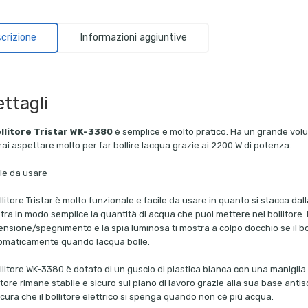
crizione
Informazioni aggiuntive
ttagli
llitore Tristar WK-3380
è semplice e molto pratico. Ha un grande volum
ai aspettare molto per far bollire lacqua grazie ai 2200 W di potenza.
ile da usare
ollitore Tristar è molto funzionale e facile da usare in quanto si stacca dal
ra in modo semplice la quantità di acqua che puoi mettere nel bollitore. P
nsione/spegnimento e la spia luminosa ti mostra a colpo docchio se il boll
omaticamente quando lacqua bolle.
ollitore WK-3380 è dotato di un guscio di plastica bianca con una maniglia i
itore rimane stabile e sicuro sul piano di lavoro grazie alla sua base antis
cura che il bollitore elettrico si spenga quando non cè più acqua.