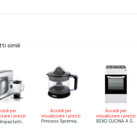
ti simili
cedi per
Accedi per
Accedi per
zzare i prezzi
visualizzare i prezzi
visualizzare i prezzi
Princess Spremiagrumi Elettrico 1 Litro – Nero
BEKO CUCINA A GAS 4 BRUCIATORI FORNO ELETT.54LT 50×50 BIANCO CSS42014FW
Ariete Impastatrice Con Frullatore Planetaria 7 Litri Completa Di Accessori Frusta Elettrica Per Montare E Gancio Per Impastare