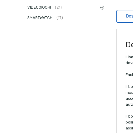
VIDEOGIOCHI
(21)
Des
SMARTWATCH
(17)
De
Il
bo
dovr
Fac
Il b
most
acce
aut
Il b
boll
assi