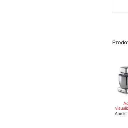
Prodot
Ac
visuali