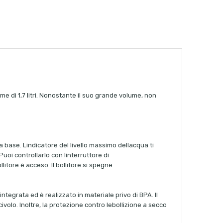
e di 1,7 litri. Nonostante il suo grande volume, non
la base. Lindicatore del livello massimo dellacqua ti
uoi controllarlo con linterruttore di
itore è acceso. Il bollitore si spegne
ntegrata ed è realizzato in materiale privo di BPA. Il
civolo. Inoltre, la protezione contro lebollizione a secco