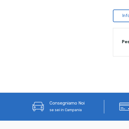
Inf
Pe
Consegniamo Noi
se sei in Campania