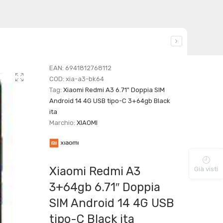
EAN:
6941812768112
COD:
xia-a3-bk64
Tag:
Xiaomi Redmi A3 6.71" Doppia SIM
Android 14 4G USB tipo-C 3+64gb Black
ita
Marchio:
XIAOMI
Xiaomi Redmi A3
Già visti
3+64gb 6.71″ Doppia
SIM Android 14 4G USB
tipo-C Black ita