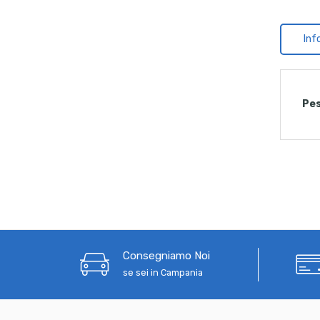
Inf
Pe
Consegniamo Noi
se sei in Campania