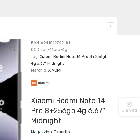
EAN:
6941812742181
COD:
red-14pro-4g
Tag:
Xiaomi Redmi Note 14 Pro 8+256gb
4g 6.67" Midnight
Marchio:
XIAOMI
Xiaomi Redmi Note 14
Pro 8+256gb 4g 6.67″
Già visti
Midnight
Magazzino:
Esaurito