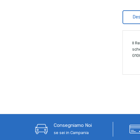
Des
Il 
sch
G10
Consegniamo Noi
se sei in Campania