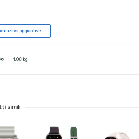
ormazioni aggiuntive
so
1,00 kg
ti simili