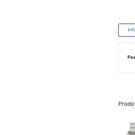
Inf
Pe
Prodot