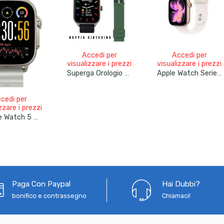
Accedi per
Accedi per
visualizzare i prezzi
visualizzare i prezzi
Superga Orologio Smartwatch Orologio Unisex SWT-STC004 -cassa In Alluminio 42mm Android/ios Bt Calling (chiamate In Vivavoce Tramite Smartwatch) Doppio Cinturino In Silicone Nero O Verde
Apple Watch Series 11 GPS 46mm MEV74WF/A Cassa In Alluminio Con Cinturino Rosa Fard Sport Band Rose Gold
cedi per
zzare i prezzi
Realme Watch 5 Bluetooth GPS NFC 44mm Titanium Silver
Paga Con Paypal
Hai Dubbi?
bonifico e contrassegno
Chiamaci!