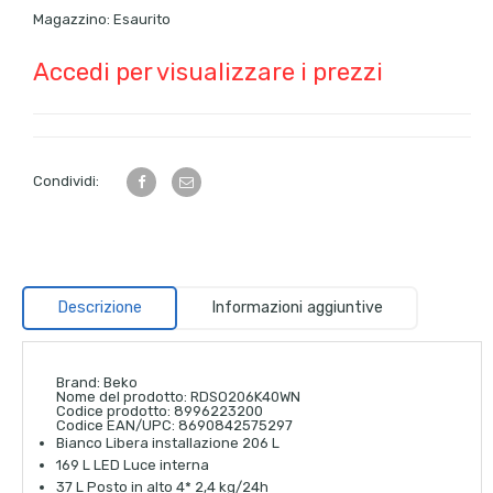
Magazzino:
Esaurito
Accedi per visualizzare i prezzi
Condividi:
Descrizione
Informazioni aggiuntive
Brand:
Beko
Nome del prodotto:
RDSO206K40WN
Codice prodotto:
8996223200
Codice EAN/UPC:
8690842575297
Bianco Libera installazione 206 L
169 L LED Luce interna
37 L Posto in alto 4* 2,4 kg/24h