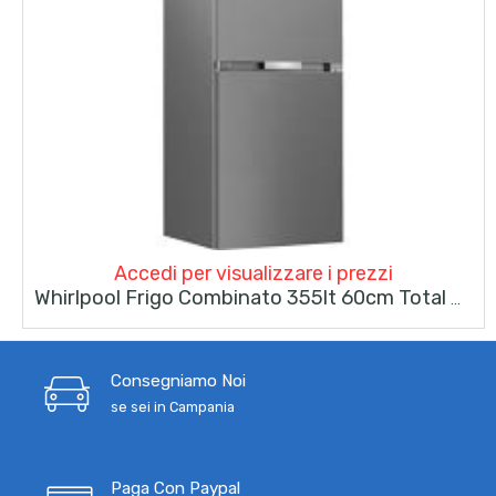
Accedi per visualizzare i prezzi
Whirlpool Frigo Combinato 355lt 60cm Total No Frost WHK 25404 XP8E Inox
Consegniamo Noi
se sei in Campania
Paga Con Paypal