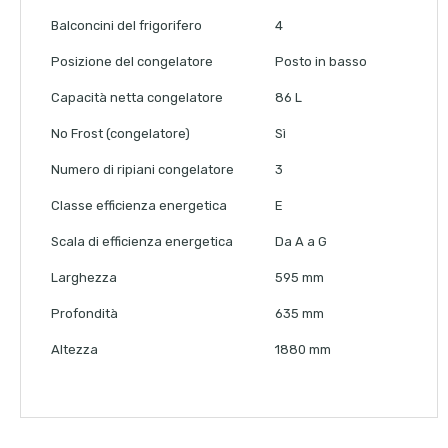
Balconcini del frigorifero
4
Posizione del congelatore
Posto in basso
Capacità netta congelatore
86 L
No Frost (congelatore)
Sì
Numero di ripiani congelatore
3
Classe efficienza energetica
E
Scala di efficienza energetica
Da A a G
Larghezza
595 mm
Profondità
635 mm
Altezza
1880 mm