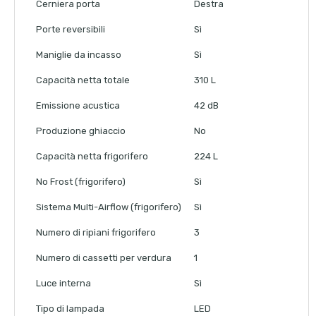
Cerniera porta
Destra
Porte reversibili
Sì
Maniglie da incasso
Sì
Capacità netta totale
310 L
Emissione acustica
42 dB
Produzione ghiaccio
No
Capacità netta frigorifero
224 L
No Frost (frigorifero)
Sì
Sistema Multi-Airflow (frigorifero)
Sì
Numero di ripiani frigorifero
3
Numero di cassetti per verdura
1
Luce interna
Sì
Tipo di lampada
LED