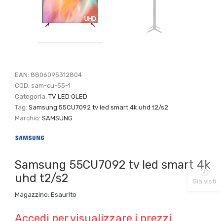
EAN:
8806095312804
COD:
sam-cu-55-1
Categoria:
TV LED OLED
Tag:
Samsung 55CU7092 tv led smart 4k uhd t2/s2
Marchio:
SAMSUNG
Samsung 55CU7092 tv led smart 4k
uhd t2/s2
Già visti
Magazzino:
Esaurito
Accedi per visualizzare i prezzi