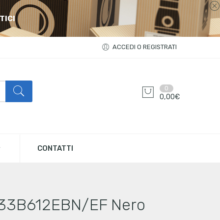
TICI
ACCEDI O REGISTRATI
0
0,00
€
CONTATTI
RB33B612EBN/EF Nero