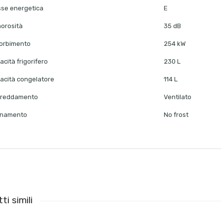
sse energetica
E
orosità
35 dB
orbimento
254 kW
cità frigorifero
230 L
acità congelatore
114 L
freddamento
Ventilato
inamento
No frost
ti simili