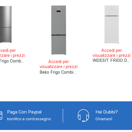
cedi per
Accedi per
zzare i prezzi
visualizzare i prezzi
INDESIT FRIGO DOPPIA PORTA STATICO 212LT E BIANCO I55TM 4120 W 2
Midea Frigo Combinato 401Lt Total No Frost 60cm MDRB548MME46 Acciaio Inox
Accedi per
visualizzare i prezzi
Beko Frigo Combinato Total No Frost 60cm 407Lt B5RCNE405HXB Metall Look
Paga Con Paypal
Hai Dubbi?
bonifico e contrassegno
Chiamaci!