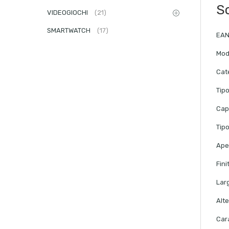
S
VIDEOGIOCHI
(21)
SMARTWATCH
(17)
EA
Mod
Cat
Tipo
Cap
Tip
Ape
Fini
Lar
Alt
Car