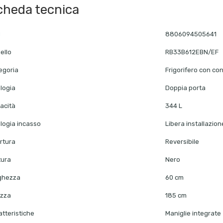
cheda tecnica
N
8806094505641
ello
RB33B612EBN/EF
egoria
Frigorifero con co
logia
Doppia porta
acità
344 L
ologia incasso
Libera installazion
rtura
Reversibile
tura
Nero
ghezza
60 cm
ezza
185 cm
atteristiche
Maniglie integrate