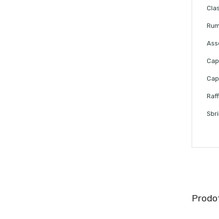
Cla
Rum
Ass
Capa
Cap
Raf
Sbr
Prodot