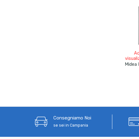
Ac
visuali
Consegniamo Noi
se sei in Campania