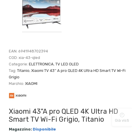
EAN:
6941948702394
COD:
xia-43-qled
Categorie:
ELETTRONICA
,
TV LED OLED
Tag:
Titanio
,
Xiaomi TV 43'' A pro QLED 4K Ultra HD Smart TV Wi-Fi
Grigio
Marchio:
XIAOMI
Xiaomi 43”A pro QLED 4K Ultra HD
Smart TV Wi-Fi Grigio, Titanio
Già visti
Magazzino:
Disponibile