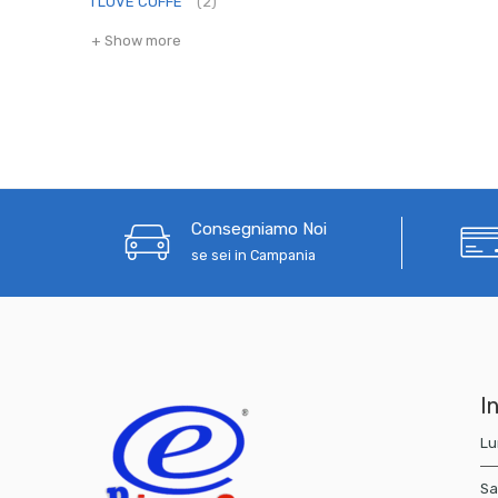
I LOVE COFFE
(2)
+ Show more
Consegniamo Noi
se sei in Campania
In
Lu
Sa