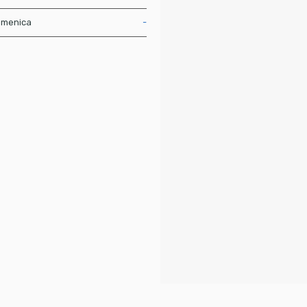
menica
-