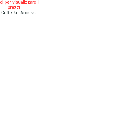
i per visualizzare i
prezzi
I Love Coffe Kit Accessori 150pz Bicchieri Palette E Zucchero