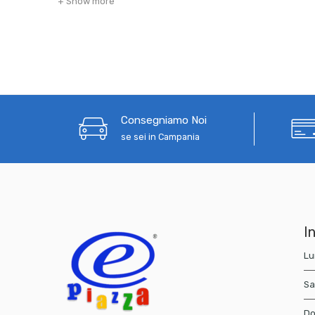
+ Show more
Consegniamo Noi
se sei in Campania
In
Lu
Sa
Do